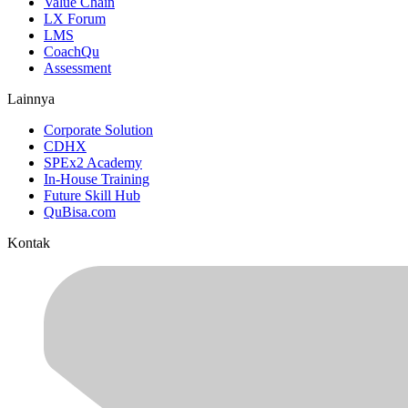
Value Chain
LX Forum
LMS
CoachQu
Assessment
Lainnya
Corporate Solution
CDHX
SPEx2 Academy
In-House Training
Future Skill Hub
QuBisa.com
Kontak